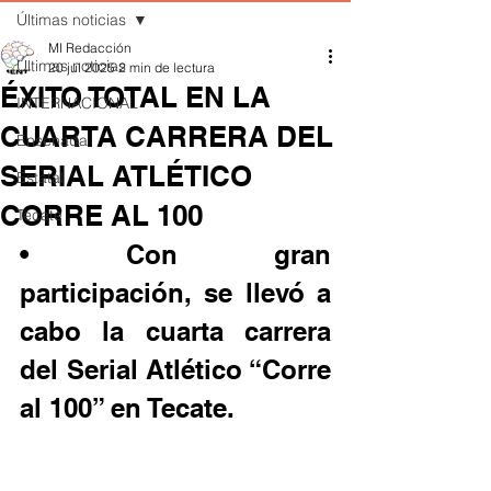
Últimas noticias
MI Redacción
Últimas noticias
20 jul 2025
2 min de lectura
ÉXITO TOTAL EN LA
INTERNACIONAL
CUARTA CARRERA DEL
Ensenada
SERIAL ATLÉTICO
Estatal
CORRE AL 100
Tecate
• Con gran 
participación, se llevó a 
cabo la cuarta carrera 
del Serial Atlético “Corre 
al 100” en Tecate.