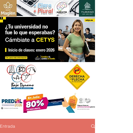
+ Claro
+ Plural
Entrada