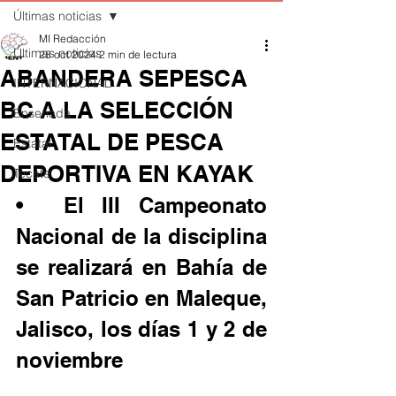
Últimas noticias
MI Redacción
Últimas noticias
28 oct 2024
2 min de lectura
ABANDERA SEPESCA
INTERNACIONAL
BC A LA SELECCIÓN
Ensenada
ESTATAL DE PESCA
Estatal
DEPORTIVA EN KAYAK
Tecate
•	El III Campeonato 
Nacional de la disciplina 
se realizará en Bahía de 
San Patricio en Maleque, 
Jalisco, los días 1 y 2 de 
noviembre