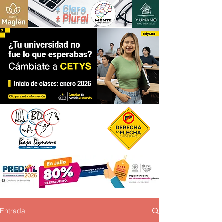
+ Claro
+ Plural
Entrada