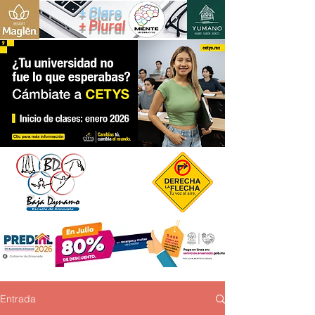
+ Claro
+ Plural
Entrada