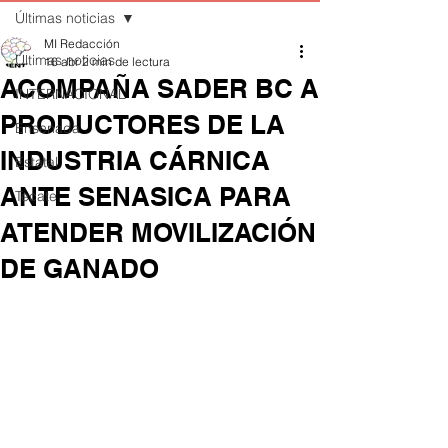
Últimas noticias
MI Redacción
Últimas noticias
16 abr
2 min de lectura
ACOMPAÑA SADER BC A
INTERNACIONAL
PRODUCTORES DE LA
Ensenada
INDUSTRIA CÁRNICA
Estatal
ANTE SENASICA PARA
Tecate
ATENDER MOVILIZACIÓN
DE GANADO