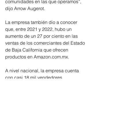
comunidades en las que operamos”, 
dijo Arrow Augerot. 
La empresa también dio a conocer 
que, entre 2021 y 2022, hubo un 
aumento de un 27 por ciento en las 
ventas de los comerciantes del Estado 
de Baja California que ofrecen 
productos en Amazon.com.mx.
A nivel nacional, la empresa cuenta 
con casi 18 mil vendedores 
domésticos en la tienda de Amazon 
México, de los cuales el 99 por ciento 
son PyMES. Cerca de la quinta parte  
de esas empresas se han expandido a 
otros países como Estados Unidos y 
Canadá, casi duplicando sus 
exportaciones desde 2018.