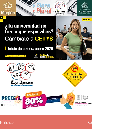
+ Claro
+ Plural
Entrada