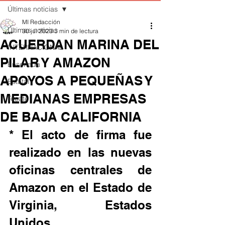
Últimas noticias
MI Redacción
Últimas noticias
30 jul 2023
3 min de lectura
ACUERDAN MARINA DEL
INTERNACIONAL
PILAR Y AMAZON
Ensenada
APOYOS A PEQUEÑAS Y
Estatal
MEDIANAS EMPRESAS
Tecate
DE BAJA CALIFORNIA
* El acto de firma fue 
realizado en las nuevas 
oficinas centrales de 
Amazon en el Estado de 
Virginia, Estados 
Unidos.