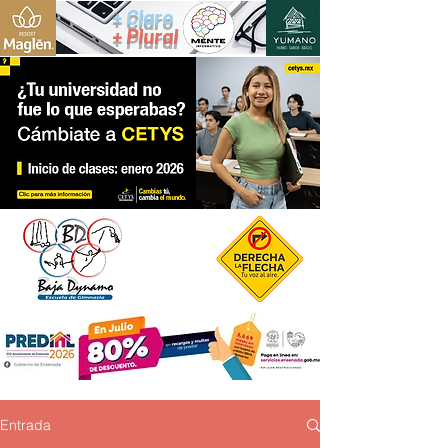
+ Claro
+ Plural
Entrada