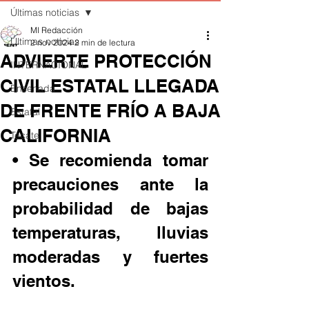
Últimas noticias
MI Redacción
Últimas noticias
2 nov 2024
2 min de lectura
ADVIERTE PROTECCIÓN
INTERNACIONAL
CIVIL ESTATAL LLEGADA
Ensenada
DE FRENTE FRÍO A BAJA
Estatal
CALIFORNIA
Tecate
• Se recomienda tomar 
precauciones ante la 
probabilidad de bajas 
temperaturas, lluvias 
moderadas y fuertes 
vientos.