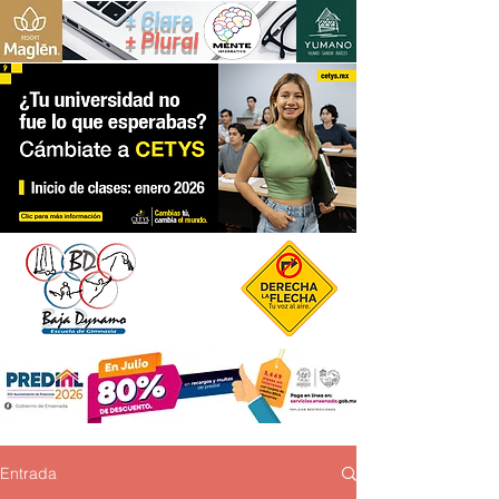
+ Claro
+ Plural
Entrada