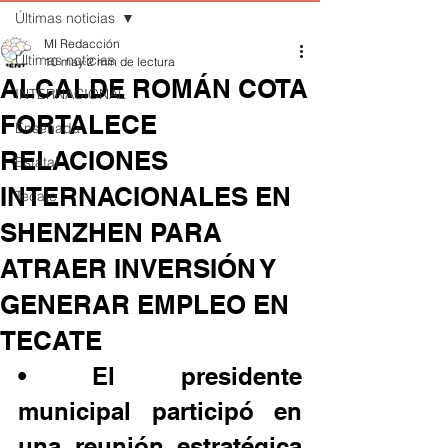
Últimas noticias
MI Redacción
Últimas noticias
10 may
2 min de lectura
ALCALDE ROMÁN COTA
INTERNACIONAL
FORTALECE
Ensenada
RELACIONES
Estatal
INTERNACIONALES EN
Tecate
SHENZHEN PARA
ATRAER INVERSIÓN Y
GENERAR EMPLEO EN
TECATE
• El presidente 
municipal participó en 
una reunión estratégica 