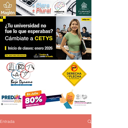
+ Claro
+ Plural
Entrada