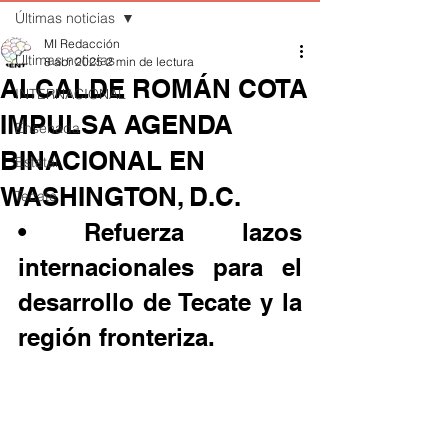
Últimas noticias
MI Redacción
Últimas noticias
8 abr 2025
2 min de lectura
ALCALDE ROMÁN COTA
INTERNACIONAL
IMPULSA AGENDA
Ensenada
BINACIONAL EN
Estatal
WASHINGTON, D.C.
Tecate
• Refuerza lazos 
internacionales para el 
desarrollo de Tecate y la 
región fronteriza.