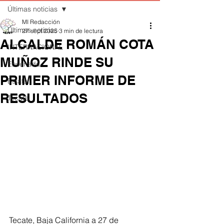
Últimas noticias
MI Redacción
Últimas noticias
27 sept 2025
3 min de lectura
ALCALDE ROMÁN COTA
INTERNACIONAL
MUÑOZ RINDE SU
Ensenada
PRIMER INFORME DE
Estatal
RESULTADOS
Tecate
Tecate, Baja California a 27 de 