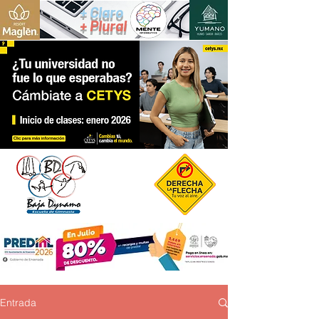
+ Claro
+ Plural
Entrada