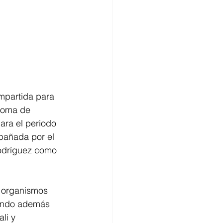
mpartida para 
 toma de 
ra el periodo 
añada por el 
odríguez como 
, organismos 
tando además 
li y 