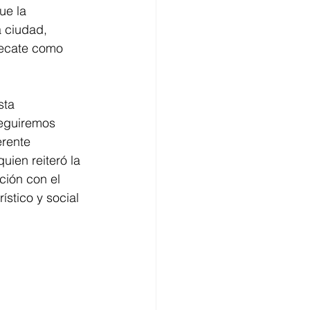
ue la 
 ciudad, 
Tecate como 
sta 
seguiremos 
rente 
uien reiteró la 
ción con el 
ístico y social 