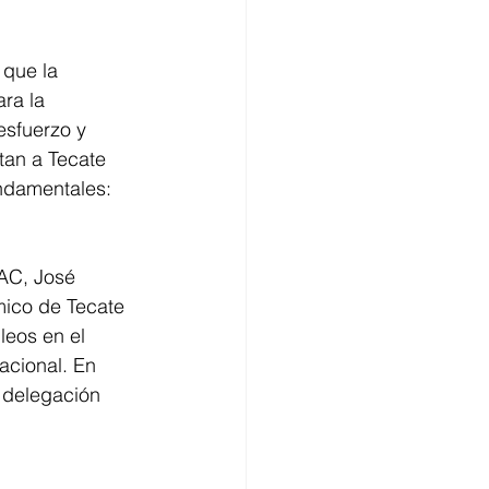
 que la 
ra la 
esfuerzo y 
tan a Tecate 
undamentales: 
AC, José 
mico de Tecate 
leos en el 
acional. En 
 delegación 