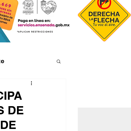
te
CIPA
S DE
 DE