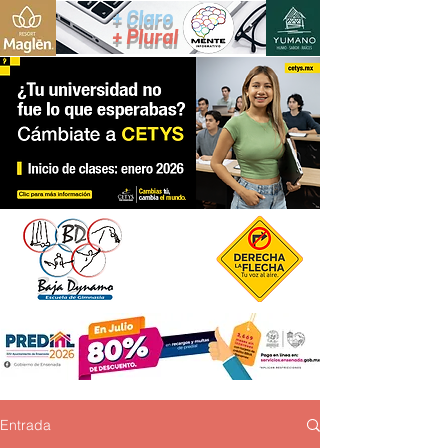
+ Claro
+ Plural
Entrada