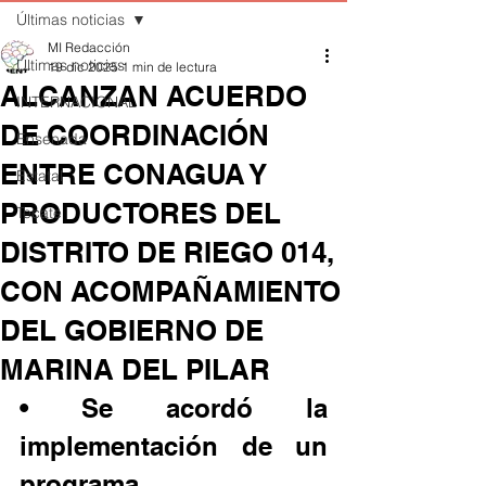
Últimas noticias
MI Redacción
Últimas noticias
19 dic 2025
1 min de lectura
ALCANZAN ACUERDO
INTERNACIONAL
DE COORDINACIÓN
Ensenada
ENTRE CONAGUA Y
Estatal
PRODUCTORES DEL
Tecate
DISTRITO DE RIEGO 014,
CON ACOMPAÑAMIENTO
DEL GOBIERNO DE
MARINA DEL PILAR
• Se acordó la 
implementación de un 
programa 