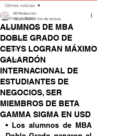
Últimas noticias
MI Redacción
Últimas noticias
18 jun 2024
2 min de lectura
ALUMNOS DE MBA
INTERNACIONAL
DOBLE GRADO DE
Ensenada
CETYS LOGRAN MÁXIMO
Estatal
GALARDÓN
Tecate
INTERNACIONAL DE
ESTUDIANTES DE
NEGOCIOS, SER
MIEMBROS DE BETA
GAMMA SIGMA EN USD
• Los alumnos de MBA 
Doble Grado ganaron el 