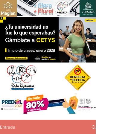
+ Claro
+ Plural
Entrada