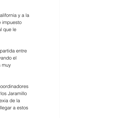
ifornia y a la 
e impuesto 
l que le 
partida entre 
yando el 
s muy 
Coordinadores 
los Jaramillo 
xia de la 
legar a estos 