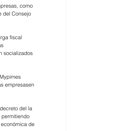
empresas, como 
te del Consejo 
rga fiscal 
as 
n socializados 
s Mypimes 
as empresasen 
decreto del la 
 permitiendo 
a económica de 