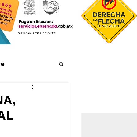
te
NA,
AL