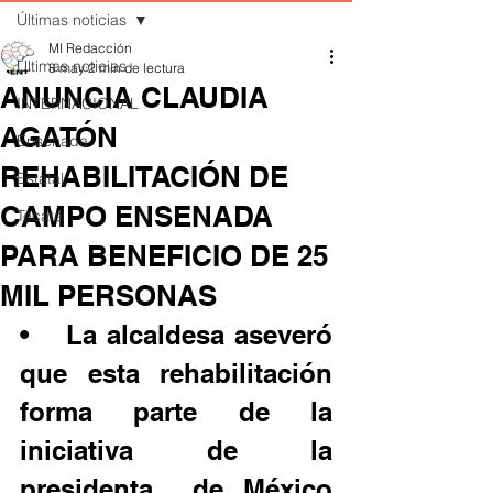
Últimas noticias
MI Redacción
Últimas noticias
8 may
2 min de lectura
ANUNCIA CLAUDIA
INTERNACIONAL
AGATÓN
Ensenada
REHABILITACIÓN DE
Estatal
CAMPO ENSENADA
Tecate
PARA BENEFICIO DE 25
MIL PERSONAS
•	La alcaldesa aseveró 
que esta rehabilitación 
forma parte de la 
iniciativa de la 
presidenta  de México 