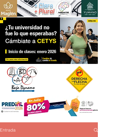
+ Claro
+ Plural
Entrada