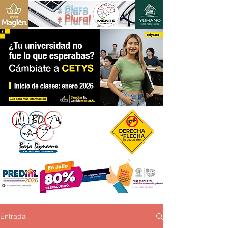
+ Claro
+ Plural
Entrada