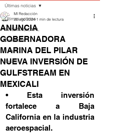
Últimas noticias
MI Redacción
Últimas noticias
20 ago 2024
1 min de lectura
ANUNCIA
INTERNACIONAL
GOBERNADORA
Ensenada
MARINA DEL PILAR
Estatal
NUEVA INVERSIÓN DE
Tecate
GULFSTREAM EN
MEXICALI
• Esta inversión 
fortalece a Baja 
California en la industria 
aeroespacial.