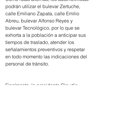
podrán utilizar el bulevar Zertuche, 
calle Emiliano Zapata, calle Emilio 
Abreu, bulevar Alfonso Reyes y 
bulevar Tecnológico, por lo que se 
exhorta a la población a anticipar sus 
tiempos de traslado, atender los 
señalamientos preventivos y respetar 
en todo momento las indicaciones del 
personal de tránsito.
Finalmente, la presidenta Claudia 
Agatón agradece la comprensión y 
colaboración de la ciudadanía, 
reiterando que estas acciones buscan 
mejorar la infraestructura vial y 
garantizar condiciones seguras para 
quienes transitan por esta importante 