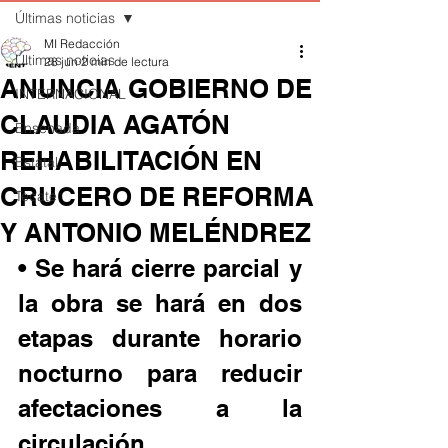
Últimas noticias
MI Redacción
Últimas noticias
28 jun
2 min de lectura
ANUNCIA GOBIERNO DE
INTERNACIONAL
CLAUDIA AGATÓN
Ensenada
REHABILITACIÓN EN
Estatal
CRUCERO DE REFORMA
Tecate
Y ANTONIO MELÉNDREZ
• Se hará cierre parcial y 
la obra se hará en dos 
etapas durante horario 
nocturno para reducir 
afectaciones a la 
circulación.