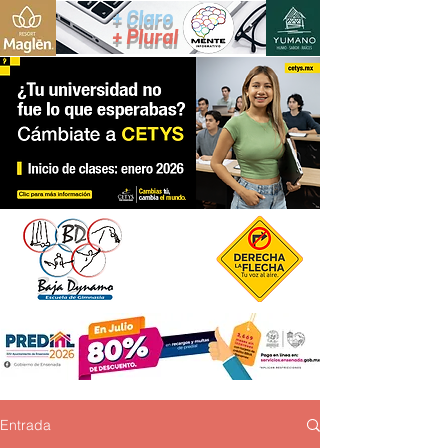
+ Claro
+ Plural
Entrada