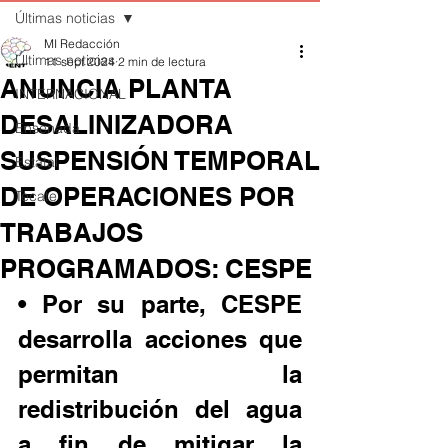
Últimas noticias
MI Redacción
Últimas noticias
11 sept 2024
2 min de lectura
ANUNCIA PLANTA
INTERNACIONAL
DESALINIZADORA
Ensenada
SUSPENSIÓN TEMPORAL
Estatal
DE OPERACIONES POR
Tecate
TRABAJOS
PROGRAMADOS: CESPE
• Por su parte, CESPE 
desarrolla acciones que 
permitan la 
redistribución del agua 
a fin de mitigar la 