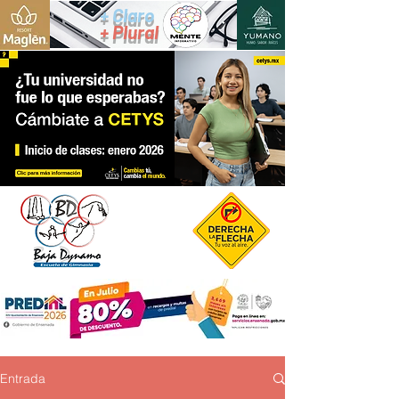
+ Claro
+ Plural
Entrada