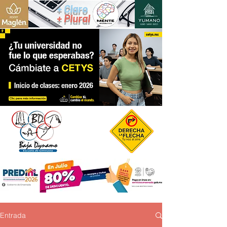
+ Claro
+ Plural
Entrada