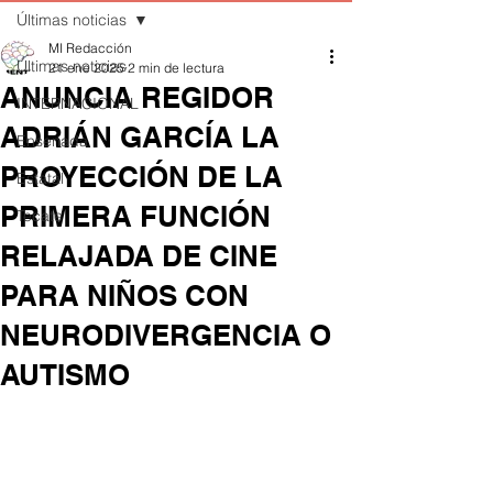
Últimas noticias
MI Redacción
Últimas noticias
21 ene 2025
2 min de lectura
ANUNCIA REGIDOR
INTERNACIONAL
ADRIÁN GARCÍA LA
Ensenada
PROYECCIÓN DE LA
Estatal
PRIMERA FUNCIÓN
Tecate
RELAJADA DE CINE
PARA NIÑOS CON
NEURODIVERGENCIA O
AUTISMO