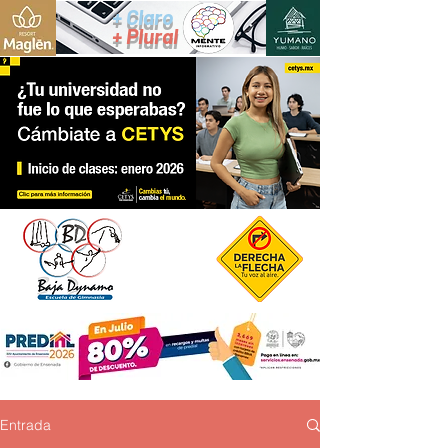
+ Claro
+ Plural
Entrada