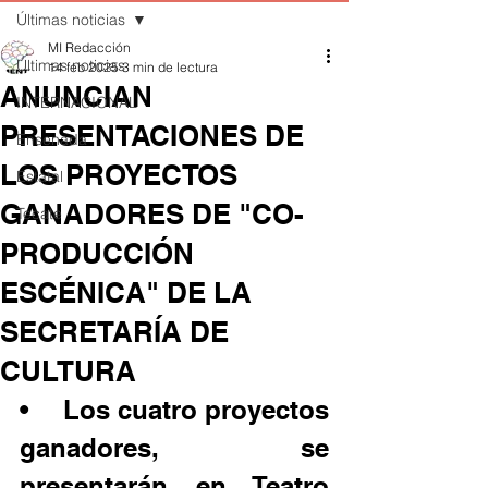
Últimas noticias
MI Redacción
Últimas noticias
14 feb 2025
3 min de lectura
ANUNCIAN
INTERNACIONAL
PRESENTACIONES DE
Ensenada
LOS PROYECTOS
Estatal
GANADORES DE "CO-
Tecate
PRODUCCIÓN
ESCÉNICA" DE LA
SECRETARÍA DE
CULTURA
•	Los cuatro proyectos 
ganadores, se 
presentarán en Teatro 