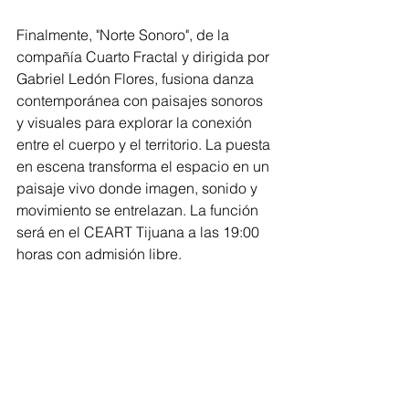
Finalmente, "Norte Sonoro", de la 
compañía Cuarto Fractal y dirigida por 
Gabriel Ledón Flores, fusiona danza 
contemporánea con paisajes sonoros 
y visuales para explorar la conexión 
entre el cuerpo y el territorio. La puesta 
en escena transforma el espacio en un 
paisaje vivo donde imagen, sonido y 
movimiento se entrelazan. La función 
será en el CEART Tijuana a las 19:00 
horas con admisión libre.
Con esta serie de presentaciones, el 
Gobierno del Estado de Baja 
California reafirma su compromiso con 
el desarrollo de las artes escénicas y 
la promoción del talento local, 
consolidando espacios de expresión 