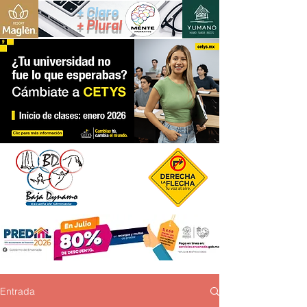
+ Claro
+ Plural
Entrada