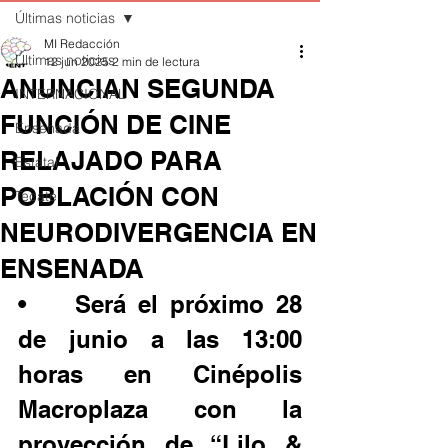
Últimas noticias
MI Redacción
Últimas noticias
12 jun 2025
2 min de lectura
ANUNCIAN SEGUNDA
INTERNACIONAL
FUNCIÓN DE CINE
Ensenada
RELAJADO PARA
Estatal
POBLACIÓN CON
Tecate
NEURODIVERGENCIA EN
ENSENADA
•	 Será el próximo 28 
de junio a las 13:00 
horas en Cinépolis 
Macroplaza con la 
proyección de “Lilo & 