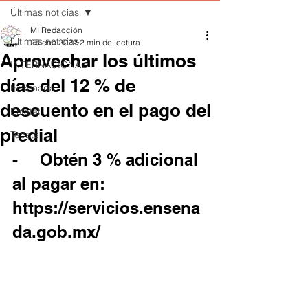
Últimas noticias
MI Redacción
Últimas noticias
25 ene 2022
2 min de lectura
Aprovechar los últimos
INTERNACIONAL
días del 12 % de
Ensenada
descuento en el pago del
Estatal
predial
Tecate
-	Obtén 3 % adicional 
al pagar en: 
https://servicios.ensena
da.gob.mx/