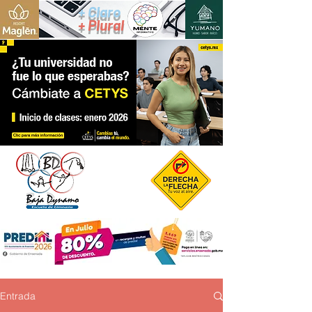
+ Claro
+ Plural
Entrada