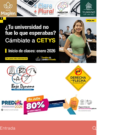
+ Claro
+ Plural
Entrada