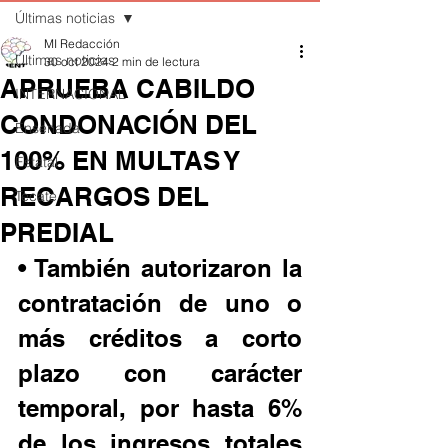
Últimas noticias
MI Redacción
Últimas noticias
30 oct 2024
2 min de lectura
APRUEBA CABILDO
INTERNACIONAL
CONDONACIÓN DEL
Ensenada
100% EN MULTAS Y
Estatal
RECARGOS DEL
Tecate
PREDIAL
• También autorizaron la 
contratación de uno o 
más créditos a corto 
plazo con carácter 
temporal, por hasta 6% 
de los ingresos totales 