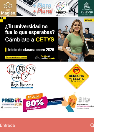
+ Claro
+ Plural
Entrada