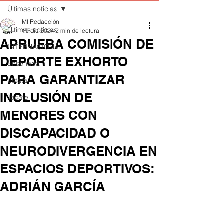
Últimas noticias
MI Redacción
Últimas noticias
19 dic 2024
2 min de lectura
APRUEBA COMISIÓN DE
INTERNACIONAL
DEPORTE EXHORTO
Ensenada
PARA GARANTIZAR
Estatal
INCLUSIÓN DE
Tecate
MENORES CON
DISCAPACIDAD O
NEURODIVERGENCIA EN
ESPACIOS DEPORTIVOS:
ADRIÁN GARCÍA