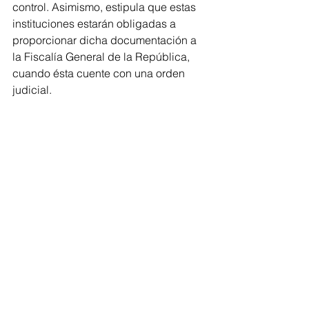
control. Asimismo, estipula que estas 
instituciones estarán obligadas a 
proporcionar dicha documentación a 
la Fiscalía General de la República, 
cuando ésta cuente con una orden 
judicial.
Al respecto la diputada del PAN, 
Paulina Rubio Fernández, dijo que 
esta es una iniciativa que trasciende, 
toda vez que no existía un control 
judicial para solicitar información 
financiera a los bancos, y dejaba a los 
ciudadanos indefensos, por lo que se 
podía hacer un uso faccioso de la 
justicia, a través de las fiscalías que 
podían solicitar datos sin ningún tipo 
de control.