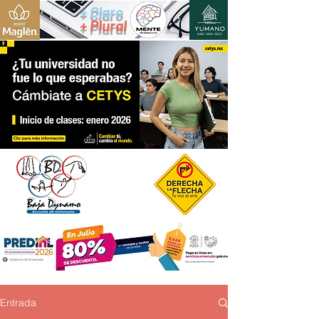
+ Claro
+ Plural
Entrada