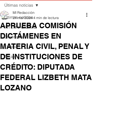
Últimas noticias
MI Redacción
Últimas noticias
21 mar 2024
4 min de lectura
APRUEBA COMISIÓN
INTERNACIONAL
DICTÁMENES EN
Ensenada
MATERIA CIVIL, PENAL Y
Estatal
DE INSTITUCIONES DE
Tecate
CRÉDITO: DIPUTADA
FEDERAL LIZBETH MATA
LOZANO