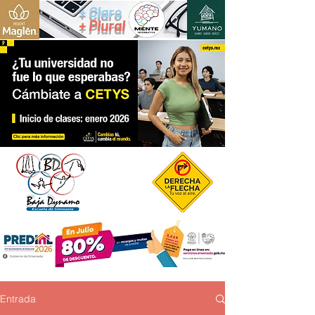
+ Claro
+ Plural
Entrada