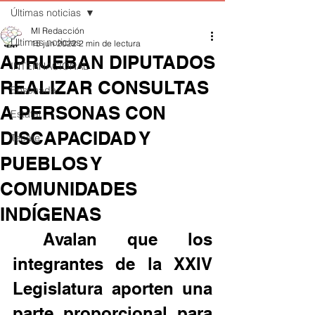
Últimas noticias
MI Redacción
Últimas noticias
15 jun 2022
2 min de lectura
APRUEBAN DIPUTADOS
INTERNACIONAL
REALIZAR CONSULTAS
Ensenada
A PERSONAS CON
Estatal
DISCAPACIDAD Y
Tecate
PUEBLOS Y
COMUNIDADES
INDÍGENAS
 Avalan que los 
integrantes de la XXIV 
Legislatura aporten una 
parte proporcional para 