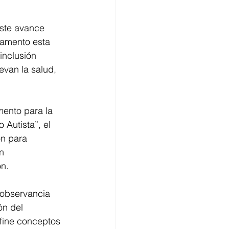
este avance 
lamento esta 
inclusión 
evan la salud, 
mento para la 
Autista”, el 
n para 
n 
n. 
 observancia 
ón del 
fine conceptos 