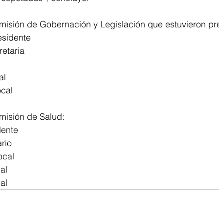
omisión de Gobernación y Legislación que estuvieron pr
esidente
retaria
 
al
cal
misión de Salud:
dente 
rio
ocal
al
al