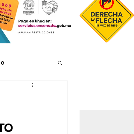
te
TO