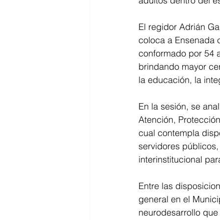
adultos dentro del e
El regidor Adrián G
coloca a Ensenada c
conformado por 54 ar
brindando mayor cert
la educación, la int
En la sesión, se ana
Atención, Protección
cual contempla dispo
servidores públicos
interinstitucional p
Entre las disposici
general en el Munici
neurodesarrollo que