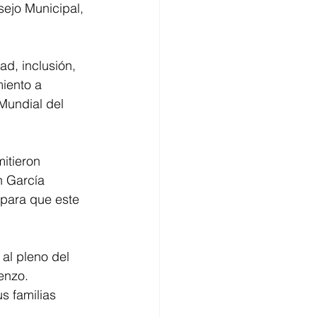
sejo Municipal, 
d, inclusión, 
iento a 
Mundial del 
itieron 
n García 
para que este 
al pleno del 
enzo. 
 familias 