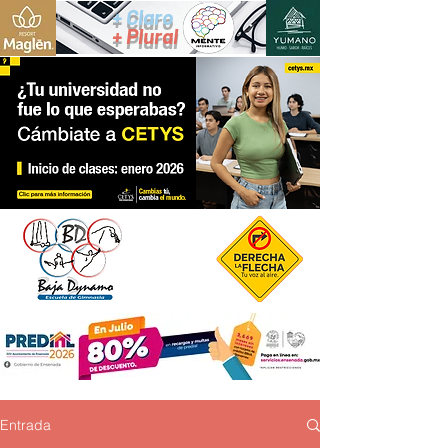
+ Claro
+ Plural
Entrada