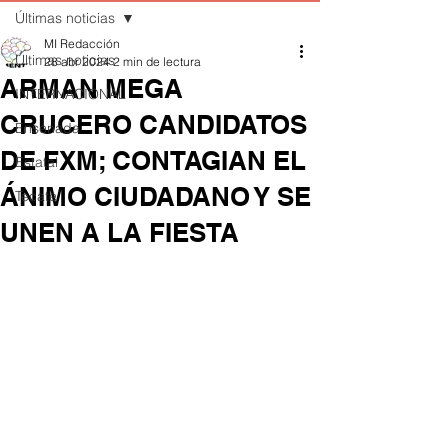
Últimas noticias
MI Redacción
Últimas noticias
28 abr 2024
2 min de lectura
ARMAN MEGA
INTERNACIONAL
CRUCERO CANDIDATOS
Ensenada
DE FXM; CONTAGIAN EL
Estatal
ÁNIMO CIUDADANO Y SE
Tecate
UNEN A LA FIESTA