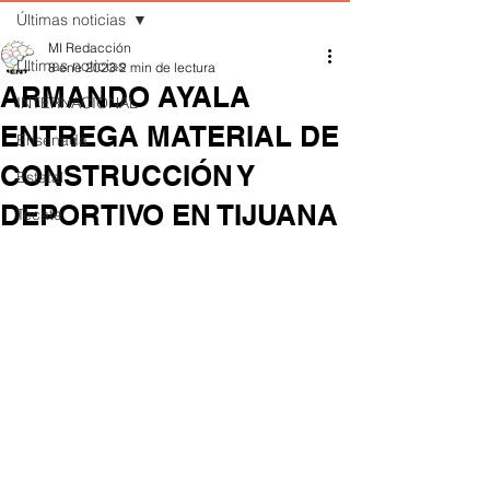
Últimas noticias
MI Redacción
Últimas noticias
8 ene 2023
2 min de lectura
ARMANDO AYALA
INTERNACIONAL
ENTREGA MATERIAL DE
Ensenada
CONSTRUCCIÓN Y
Estatal
DEPORTIVO EN TIJUANA
Tecate