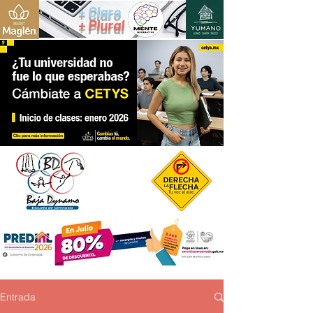
+ Claro
+ Plural
Entrada