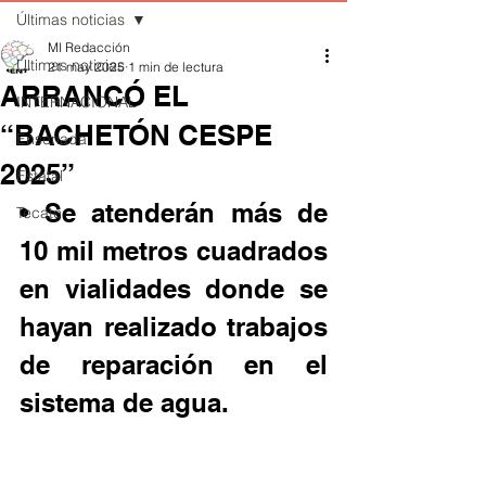
Últimas noticias
MI Redacción
Últimas noticias
21 may 2025
1 min de lectura
ARRANCÓ EL
INTERNACIONAL
“BACHETÓN CESPE
Ensenada
2025”
Estatal
• Se atenderán más de 
Tecate
10 mil metros cuadrados 
en vialidades donde se 
hayan realizado trabajos 
de reparación en el 
sistema de agua.