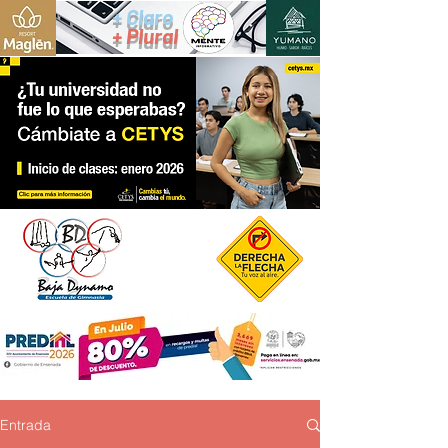
+ Claro
+ Plural
Entrada