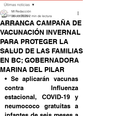
Últimas noticias
MI Redacción
Últimas noticias
26 oct 2025
2 min de lectura
ARRANCA CAMPAÑA DE
INTERNACIONAL
VACUNACIÓN INVERNAL
Ensenada
PARA PROTEGER LA
Estatal
SALUD DE LAS FAMILIAS
Tecate
EN BC; GOBERNADORA
MARINA DEL PILAR
• Se aplicarán vacunas 
contra Influenza 
estacional, COVID-19 y 
neumococo gratuitas a 
infantes de seis meses a 