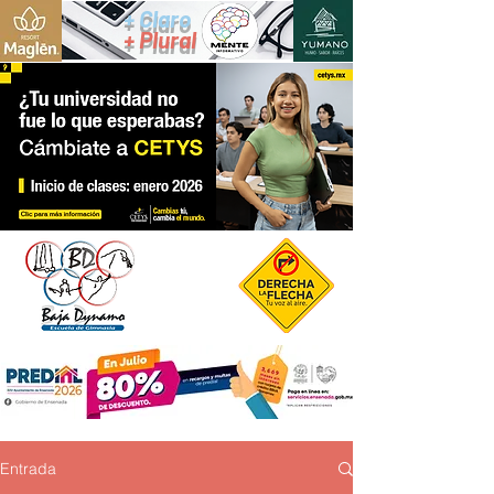
+ Claro
+ Plural
Entrada