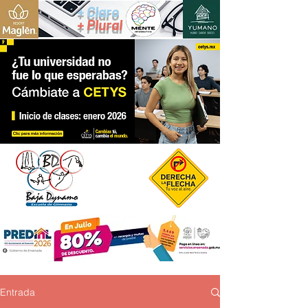
+ Claro
+ Plural
Entrada