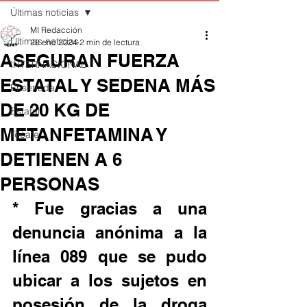
Últimas noticias
MI Redacción
Últimas noticias
28 ene 2024
2 min de lectura
ASEGURAN FUERZA
INTERNACIONAL
ESTATAL Y SEDENA MÁS
Ensenada
DE 20 KG DE
Estatal
METANFETAMINA Y
Tecate
DETIENEN A 6
PERSONAS
* Fue gracias a una 
denuncia anónima a la 
línea 089 que se pudo 
ubicar a los sujetos en 
posesión de la droga 