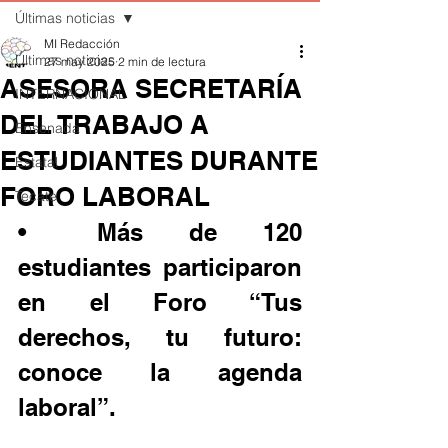
Últimas noticias
MI Redacción
Últimas noticias
27 may 2025
2 min de lectura
ASESORA SECRETARÍA
INTERNACIONAL
DEL TRABAJO A
Ensenada
ESTUDIANTES DURANTE
Estatal
FORO LABORAL
Tecate
•	Más de 120 
estudiantes participaron 
en el Foro “Tus 
derechos, tu futuro: 
conoce la agenda 
laboral”.