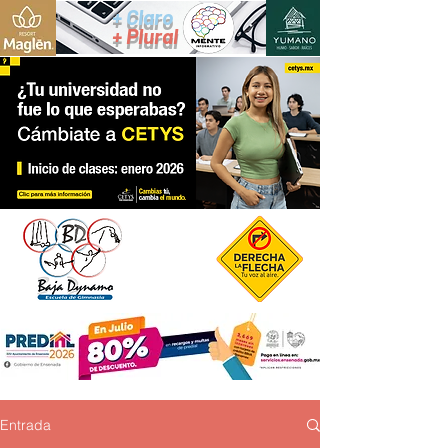
+ Claro
+ Plural
Entrada