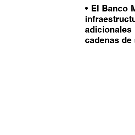
• El Banco M
infraestru
adicionale
cadenas de 