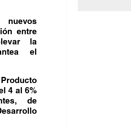
e nuevos 
ón entre 
evar la 
ntea el 
 Producto 
l 4 al 6% 
tes, de 
sarrollo 