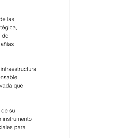
de las 
tégica, 
n de 
pañías 
infraestructura 
ensable 
ivada que 
 de su 
n instrumento 
iales para 