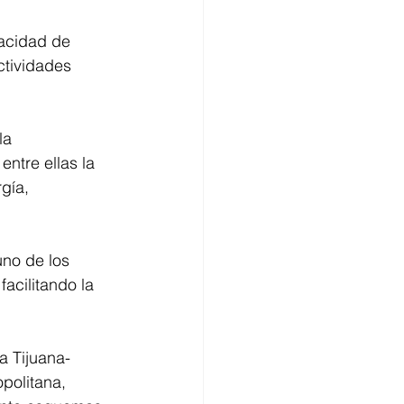
acidad de 
tividades 
la 
ntre ellas la 
gía, 
uno de los 
facilitando la 
a Tijuana-
politana, 