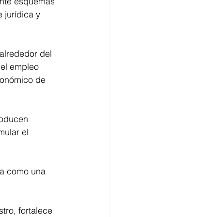
iante esquemas 
jurídica y 
alrededor del 
el empleo 
económico de 
roducen 
mular el 
da como una 
ro, fortalece 