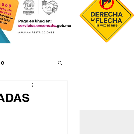
te
VADAS