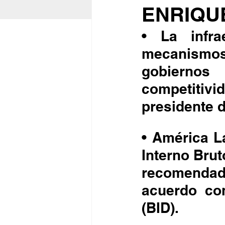
ENRIQU
• La infra
mecanismos 
gobiernos 
competitiv
presidente 
• América L
Interno Brut
recomenda
acuerdo con
(BID).