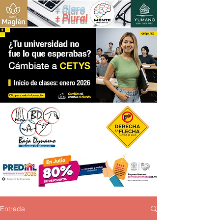
+ Claro
+ Plural
Entrada