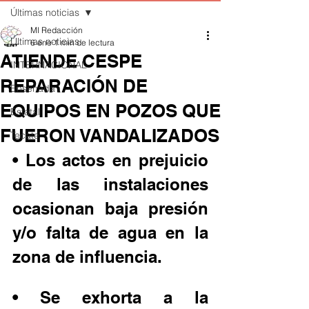
Últimas noticias
MI Redacción
Últimas noticias
6 ene
1 min de lectura
ATIENDE CESPE
INTERNACIONAL
REPARACIÓN DE
Ensenada
EQUIPOS EN POZOS QUE
Estatal
FUERON VANDALIZADOS
Tecate
• Los actos en prejuicio 
de las instalaciones 
ocasionan baja presión 
y/o falta de agua en la 
zona de influencia.
• Se exhorta a la 