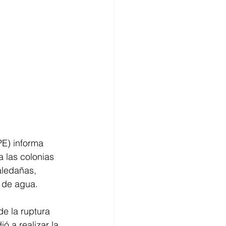
E) informa 
 las colonias 
aledañas, 
o de agua.
e la ruptura 
ó a realizar la 