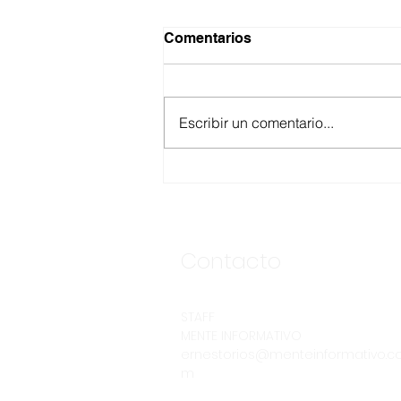
Comentarios
Escribir un comentario...
ASEGURA FUERZA
ESTATAL AL “KRIKEN” EN
VALLE DE GUADALUPE
Contacto
STAFF
MENTE INFORMATIVO
ernestorios@menteinformativo.c
m