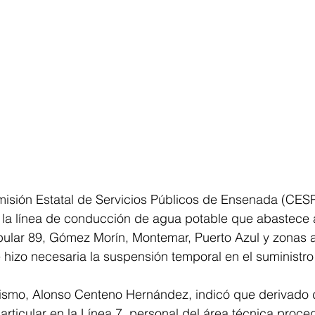
ión Estatal de Servicios Públicos de Ensenada (CESP
 la línea de conducción de agua potable que abastece a
ular 89, Gómez Morín, Montemar, Puerto Azul y zonas 
e hizo necesaria la suspensión temporal en el suministr
nismo, Alonso Centeno Hernández, indicó que derivado d
ticular en la Línea 7, personal del área técnica procedi