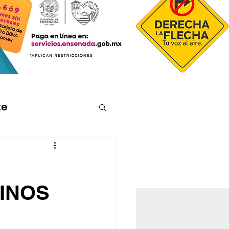
te
INOS