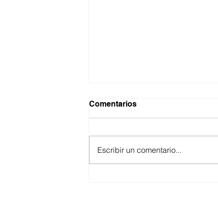
Comentarios
Escribir un comentario...
ANUNCIA CESPE
SEGUNDA ETAPA DE LA
OBRA DE INTERCONEXIÓN
DE DESCARGA DE LA