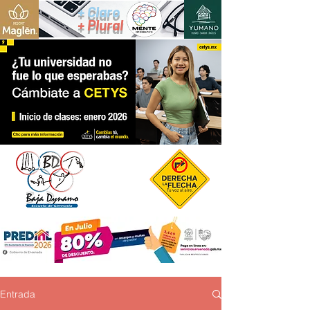
+ Claro
+ Plural
Entrada