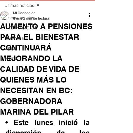
Últimas noticias
MI Redacción
Últimas noticias
6 ene
2 min de lectura
AUMENTO A PENSIONES
INTERNACIONAL
PARA EL BIENESTAR
Ensenada
CONTINUARÁ
Estatal
MEJORANDO LA
Tecate
CALIDAD DE VIDA DE
QUIENES MÁS LO
NECESITAN EN BC:
GOBERNADORA
MARINA DEL PILAR
• Este lunes inició la 
dispersión de los 