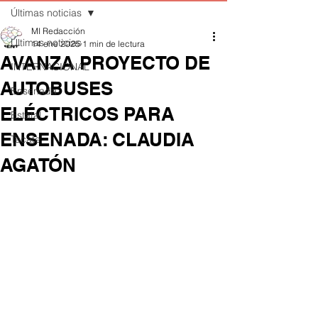
Últimas noticias
MI Redacción
Últimas noticias
14 ene 2025
1 min de lectura
AVANZA PROYECTO DE
INTERNACIONAL
AUTOBUSES
Ensenada
ELÉCTRICOS PARA
Estatal
ENSENADA: CLAUDIA
Tecate
AGATÓN