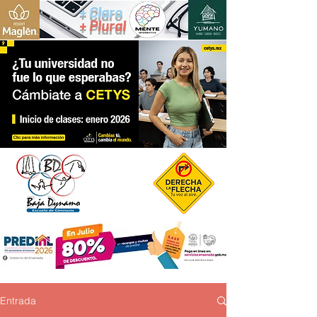
+ Claro
+ Plural
Entrada