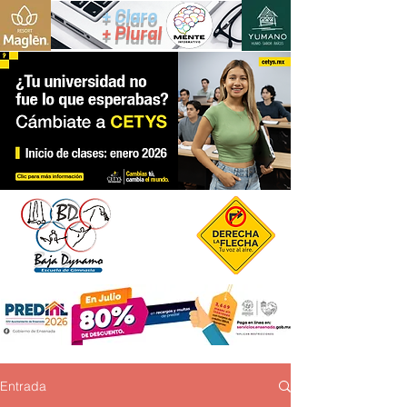
+ Claro
+ Plural
Entrada