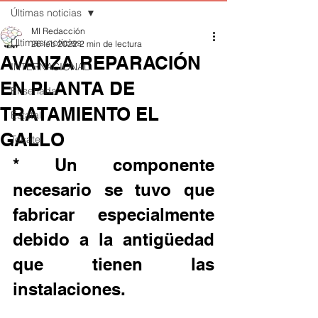
Últimas noticias
MI Redacción
Últimas noticias
26 feb 2022
2 min de lectura
AVANZA REPARACIÓN
INTERNACIONAL
EN PLANTA DE
Ensenada
TRATAMIENTO EL
Estatal
GALLO
Tecate
* Un componente 
necesario se tuvo que 
fabricar especialmente 
debido a la antigüedad 
que tienen las 
instalaciones. 