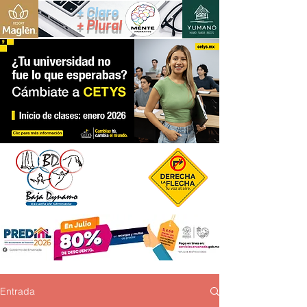
+ Claro
+ Plural
Entrada