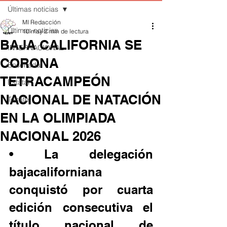
Últimas noticias
MI Redacción
Últimas noticias
10 may
2 min de lectura
BAJA CALIFORNIA SE
INTERNACIONAL
CORONA
Ensenada
TETRACAMPEÓN
Estatal
NACIONAL DE NATACIÓN
Tecate
EN LA OLIMPIADA
NACIONAL 2026
• La delegación 
bajacaliforniana 
conquistó por cuarta 
edición consecutiva el 
título nacional de 