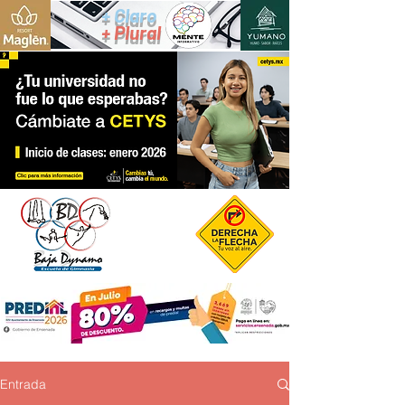
+ Claro
+ Plural
Entrada