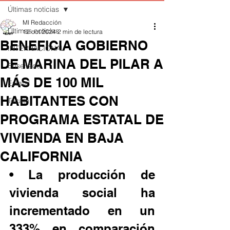
Últimas noticias
MI Redacción
Últimas noticias
12 oct 2024
2 min de lectura
BENEFICIA GOBIERNO
INTERNACIONAL
DE MARINA DEL PILAR A
Ensenada
MÁS DE 100 MIL
Estatal
HABITANTES CON
Tecate
PROGRAMA ESTATAL DE
VIVIENDA EN BAJA
CALIFORNIA
• La producción de 
vivienda social ha 
incrementado en un 
333% en comparación 