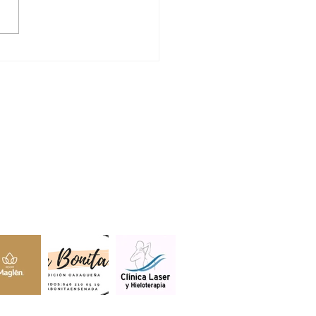
DRÁ MANEADERO
E DE AMBULANCIAS
LA CRUZ ROJA
lientes.
s estar aquí.