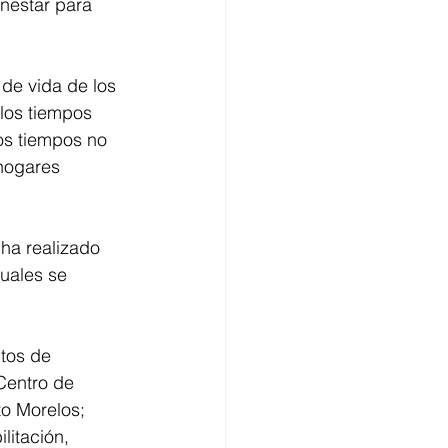
nestar para 
de vida de los 
 los tiempos 
sos tiempos no 
hogares 
ha realizado 
uales se 
tos de 
Centro de 
to Morelos; 
litación, 