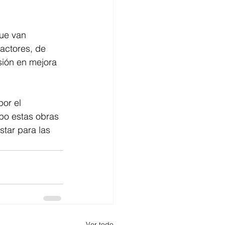
ue van 
actores, de 
sión en mejora 
or el 
bo estas obras 
star para las 
Ver todo