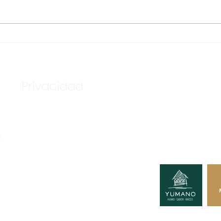
ASEGURA FUERZA
TEN
ESTATAL AL “KRIKEN” EN
BAS
VALLE DE GUADALUPE
DE 
Privacidad
Nuestros c
Tú podría
o