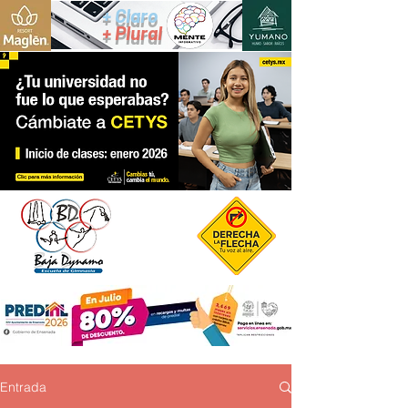
+ Claro
+ Plural
Entrada