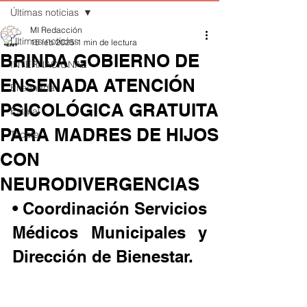
Últimas noticias
MI Redacción
Últimas noticias
15 feb 2025
1 min de lectura
BRINDA GOBIERNO DE
INTERNACIONAL
ENSENADA ATENCIÓN
Ensenada
PSICOLÓGICA GRATUITA
Estatal
PARA MADRES DE HIJOS
Tecate
CON
NEURODIVERGENCIAS
• Coordinación Servicios 
Médicos Municipales y 
Dirección de Bienestar.