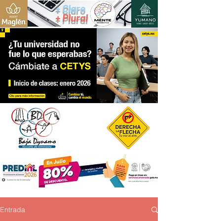
+ Claro
+ Plural
Entrada