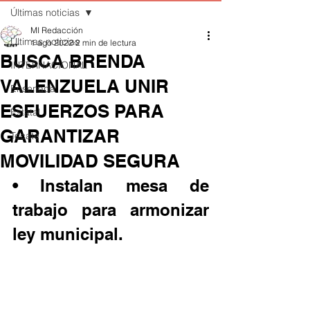
Últimas noticias
MI Redacción
Últimas noticias
1 ago 2022
2 min de lectura
BUSCA BRENDA
INTERNACIONAL
VALENZUELA UNIR
Ensenada
ESFUERZOS PARA
Estatal
GARANTIZAR
Tecate
MOVILIDAD SEGURA
• Instalan mesa de 
trabajo para armonizar 
ley municipal.