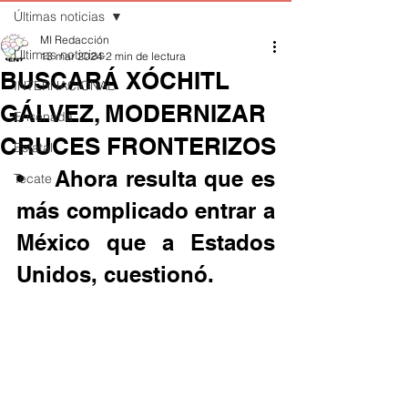
Últimas noticias
MI Redacción
Últimas noticias
13 mar 2024
2 min de lectura
BUSCARÁ XÓCHITL
INTERNACIONAL
GÁLVEZ, MODERNIZAR
Ensenada
CRUCES FRONTERIZOS
Estatal
•	Ahora resulta que es 
Tecate
más complicado entrar a 
México que a Estados 
Unidos, cuestionó.