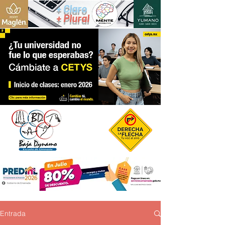
+ Claro
+ Plural
Entrada