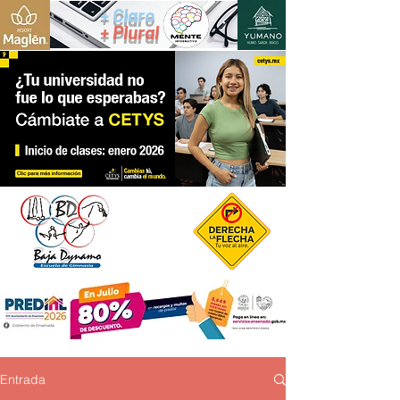
+ Claro
+ Plural
Entrada