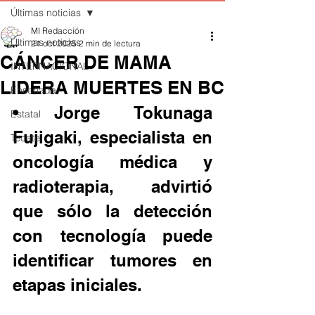
Últimas noticias
MI Redacción
Últimas noticias
21 oct 2025
2 min de lectura
CÁNCER DE MAMA
INTERNACIONAL
LIDERA MUERTES EN BC
Ensenada
• Jorge Tokunaga 
Estatal
Fujigaki, especialista en 
Tecate
oncología médica y 
radioterapia, advirtió 
que sólo la detección 
con tecnología puede 
identificar tumores en 
etapas iniciales.