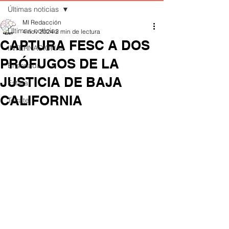
Últimas noticias
MI Redacción
Últimas noticias
4 nov 2024
2 min de lectura
CAPTURA FESC A DOS
INTERNACIONAL
PRÓFUGOS DE LA
Ensenada
JUSTICIA DE BAJA
Estatal
CALIFORNIA
Tecate