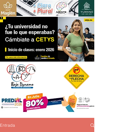
+ Claro
+ Plural
Entrada