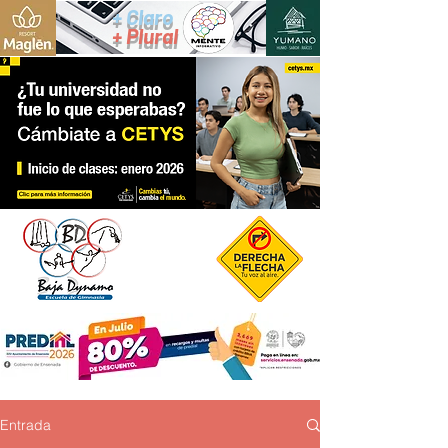
+ Claro
+ Plural
Entrada