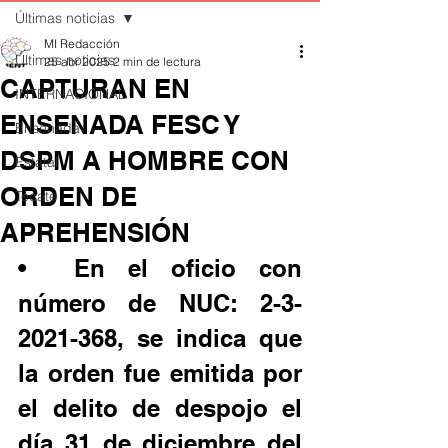
Últimas noticias
MI Redacción
Últimas noticias
25 abr 2025
2 min de lectura
CAPTURAN EN
INTERNACIONAL
ENSENADA FESC Y
Ensenada
DSPM A HOMBRE CON
Estatal
ORDEN DE
Tecate
APREHENSIÓN
•	En el oficio con 
número de NUC: 2-3-
2021-368, se indica que 
la orden fue emitida por 
el delito de despojo el 
día 31 de diciembre del 