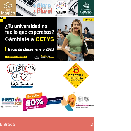
+ Claro
+ Plural
Entrada