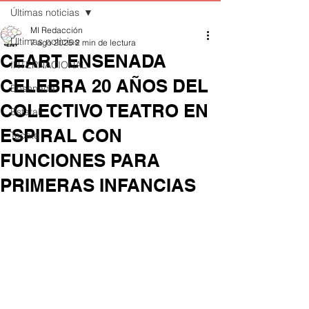
Últimas noticias
MI Redacción
Últimas noticias
7 ago 2025
2 min de lectura
CEART ENSENADA
INTERNACIONAL
CELEBRA 20 AÑOS DEL
Ensenada
COLECTIVO TEATRO EN
Estatal
ESPIRAL CON
Tecate
FUNCIONES PARA
PRIMERAS INFANCIAS