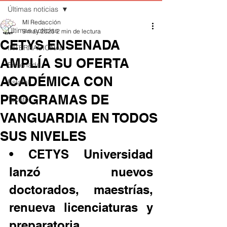
Últimas noticias
MI Redacción
Últimas noticias
9 may 2025
2 min de lectura
CETYS ENSENADA
INTERNACIONAL
AMPLÍA SU OFERTA
Ensenada
ACADÉMICA CON
Estatal
PROGRAMAS DE
Tecate
VANGUARDIA EN TODOS
SUS NIVELES
• CETYS Universidad 
lanzó nuevos 
doctorados, maestrías, 
renueva licenciaturas y 
preparatoria.