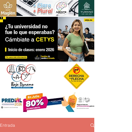
+ Claro
+ Plural
Entrada