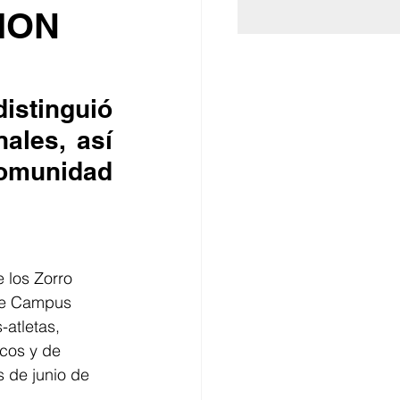
ION
istinguió 
ales, así 
omunidad 
 los Zorro 
 de Campus 
atletas, 
cos y de 
 de junio de 