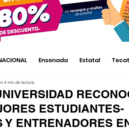
NACIONAL
Ensenada
Estatal
Teca
un
4 min de lectura
UNIVERSIDAD RECONO
JORES ESTUDIANTES-
S Y ENTRENADORES E