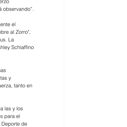
erzo 
tá observando”.
ente el 
re al Zorro", 
us. La 
ley Schiaffino 
mas 
tas y 
erza, tanto en 
 las y los 
s para el 
n Deporte de 