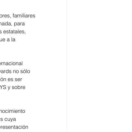
res, familiares 
nada, para 
estatales, 
ue a la 
ernacional 
ards no sólo 
ón es ser 
YS y sobre 
nocimiento 
es cuya 
resentación 