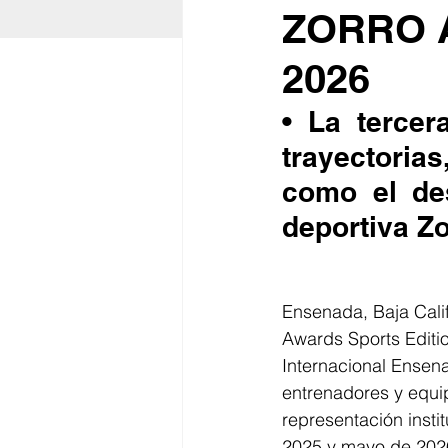
ZORRO 
2026
• La tercer
trayectorias
como el de
deportiva Zo
Ensenada, Baja Calif
Awards Sports Editi
Internacional Ensen
entrenadores y equi
representación insti
2025 y mayo de 202