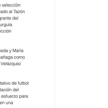
 selección 
cado al Tazón 
rante del 
urguía 
ección 
eda y María 
 Bañaga como 
a Velázquez 
ativo de futbol 
ación del 
 esfuerzo para 
 en una 