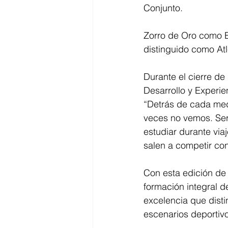
Conjunto. 
Zorro de Oro como En
distinguido como At
Durante el cierre de
Desarrollo y Experie
“Detrás de cada med
veces no vemos. Ser 
estudiar durante via
salen a competir con
Con esta edición de
formación integral d
excelencia que disti
escenarios deportiv