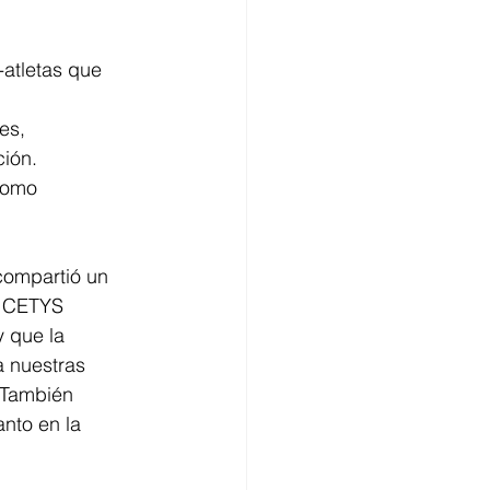
atletas que 
es, 
ión. 
como 
compartió un 
e CETYS 
 que la 
a nuestras 
 También 
nto en la 