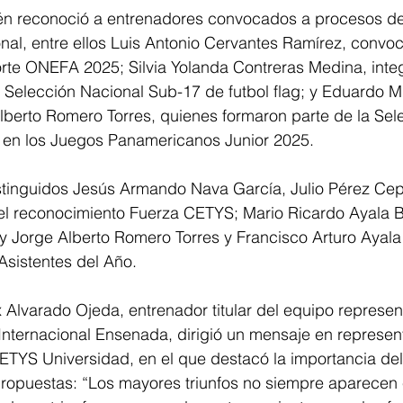
n reconoció a entrenadores convocados a procesos de
onal, entre ellos Luis Antonio Cervantes Ramírez, convo
rte ONEFA 2025; Silvia Yolanda Contreras Medina, integ
 Selección Nacional Sub-17 de futbol flag; y Eduardo M
lberto Romero Torres, quienes formaron parte de la Sel
l en los Juegos Panamericanos Junior 2025. 
stinguidos Jesús Armando Nava García, Julio Pérez Cep
el reconocimiento Fuerza CETYS; Mario Ricardo Ayala
 y Jorge Alberto Romero Torres y Francisco Arturo Ayal
sistentes del Año.
x Alvarado Ojeda, entrenador titular del equipo represent
nternacional Ensenada, dirigió un mensaje en represent
ETYS Universidad, en el que destacó la importancia del
propuestas: “Los mayores triunfos no siempre aparecen