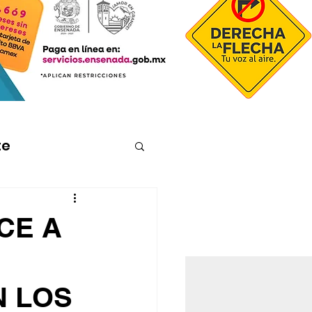
te
CE A
N LOS