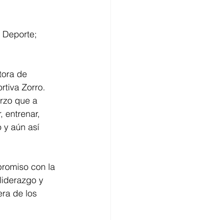
 Deporte; 
tora de 
rtiva Zorro. 
rzo que a 
 entrenar, 
 y aún así 
romiso con la 
liderazgo y 
era de los 